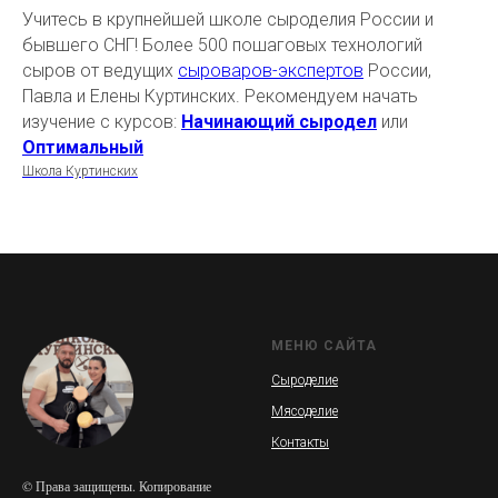
Учитесь в крупнейшей школе сыроделия России и
бывшего СНГ! Более 500 пошаговых технологий
сыров от ведущих
сыроваров-экспертов
России,
Павла и Елены Куртинских. Рекомендуем начать
изучение с курсов:
Начинающий сыродел
или
Оптимальный
Школа Куртинских
МЕНЮ САЙТА
Сыроделие
Мясоделие
Контакты
© Права защищены. Копирование