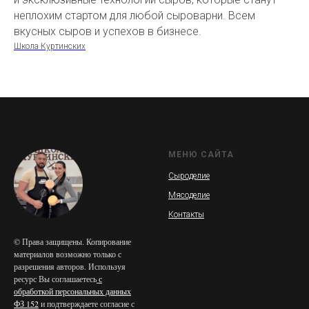
неплохим стартом для любой сыроварни. Всем
вкусных сыров и успехов в бизнесе.
Школа Куртинских
МЕНЮ САЙТА
Сыроделие
Мясоделие
Контакты
© Права защищены. Копирование
материалов возможно только с
разрешения авторов. Используя
ресурс Вы соглашаетесь
с
обработкой персональных данных
ФЗ 152
и подтверждаете согласие с