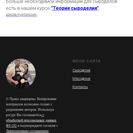
больше необходимой информации для сыроделов
есть в нашем курсе
"Теория сыроделия"
.
Школа Куртинских
МЕНЮ САЙТА
Сыроделие
Мясоделие
Контакты
© Права защищены. Копирование
материалов возможно только с
разрешения авторов. Используя
ресурс Вы соглашаетесь
с
обработкой персональных данных
ФЗ 152
и подтверждаете согласие с
Лицензионным соглашением