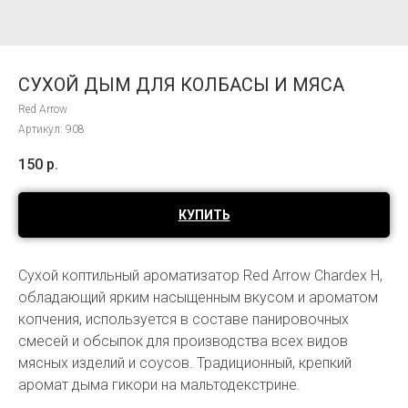
СУХОЙ ДЫМ ДЛЯ КОЛБАСЫ И МЯСА
Red Arrow
Артикул:
908
150
р.
КУПИТЬ
Сухой коптильный ароматизатор Red Arrow Chardex H,
обладающий ярким насыщенным вкусом и ароматом
копчения, используется в составе панировочных
смесей и обсыпок для производства всех видов
мясных изделий и соусов. Традиционный, крепкий
аромат дыма гикори на мальтодекстрине.