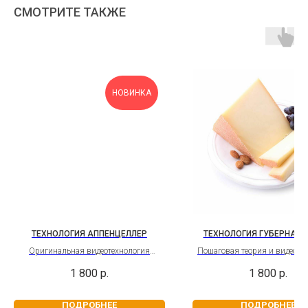
СМОТРИТЕ ТАКЖЕ
НОВИНКА
ТЕХНОЛОГИЯ АППЕНЦЕЛЛЕР
ТЕХНОЛОГИЯ ГУБЕРНАТО
Оригинальная видеотехнология
Пошаговая теория и видеоте
твёрдого швейцарского сыра.
сыра Губернаторский. Сладк
1 800
р.
1 800
р.
Бессрочный доступ
ореховым послевкуси
ПОДРОБНЕЕ
ПОДРОБНЕЕ