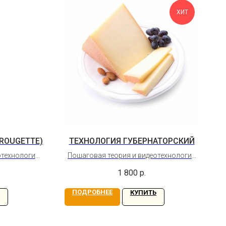
ХИТ
ROUGETTE)
ТЕХНОЛОГИЯ ГУБЕРНАТОРСКИЙ
отехнология
Пошаговая теория и видеотехнология
ougette).
сыра Губернаторский. Сладкий сыр с
1 800
р.
Ружетт от
ореховым послевкусием
в является
ПОДРОБНЕЕ
КУПИТЬ
й корочки.