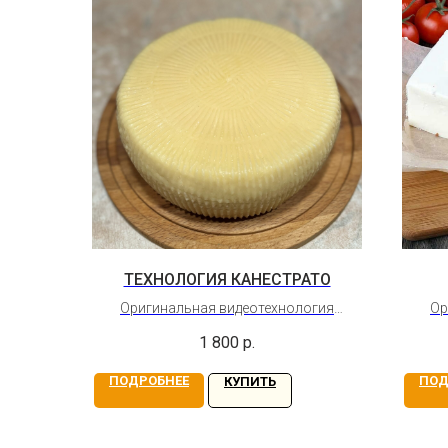
ТЕХНОЛОГИЯ КАНЕСТРАТО
Оригинальная видеотехнология
Ор
твёрдого итальянского сыра
балка
1 800
р.
Бессрочный доступ
ПОДРОБНЕЕ
ПОД
КУПИТЬ