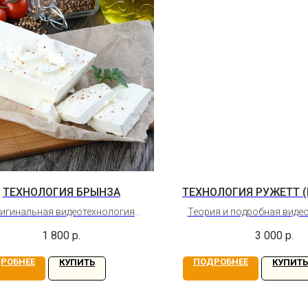
ТЕХНОЛОГИЯ БРЫНЗА
ТЕХНОЛОГИЯ РУЖЕТТ (
игинальная видеотехнология
Теория и подробная виде
нского рассольного сыра Доступ
мягкого сыра Ружетт (R
1 800
р.
3 000
р.
бессрочный
Главным отличием сыра 
других плесневелых сыро
РОБНЕЕ
ПОДРОБНЕЕ
КУПИТЬ
КУПИТЬ
наличие красновато-бело