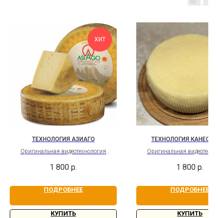
ХИТ
ТЕХНОЛОГИЯ АЗИАГО
ТЕХНОЛОГИЯ КАНЕСТР
Оригинальная видеотехнология
Оригинальная видеотехно
твёрдого сыра Азиаго с бессрочным
твёрдого итальянского 
1 800
р.
1 800
р.
доступом
Бессрочный доступ
ПОДРОБНЕЕ
ПОДРОБНЕЕ
КУПИТЬ
КУПИТЬ