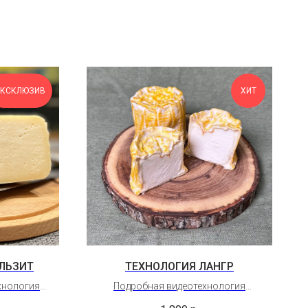
КСКЛЮЗИВ
ХИТ
ЛЬЗИТ
ТЕХНОЛОГИЯ ЛАНГР
хнология
Подробная видеотехнология
йцарии
французского мягкого сыра Лангр.