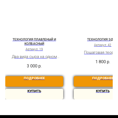
ТЕХНОЛОГИЯ ПЛАВЛЕНЫЙ И
ТЕХНОЛОГИЯ ЭДА
КОЛБАСНЫЙ
Артикул:
42
Артикул:
19
Пошаговая теория
Два вида сыра на одном
видеотехнология сыра
1 800
р.
курсе. Классическая
Сладкий сыр с орех
3 000
р.
технология с солью-
послевкусием и лё
плавителем без
кислинкой
ПОДРОБНЕЕ
ПОДРОБНЕЕ
использования соды
КУПИТЬ
КУПИТЬ