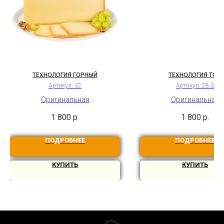
ТЕХНОЛОГИЯ ГОРНЫЙ
ТЕХНОЛОГИЯ ТОМ
Артикул:
32
Артикул:
28-3
Оригинальная
Оригинальная
видеотехнология твёрдого
видеотехнология альп
1 800
р.
1 800
р.
швейцарского сыра Горный.
сыра из снятого кор
Бессрочный доступ
молока Бессрочный д
ПОДРОБНЕЕ
ПОДРОБНЕЕ
КУПИТЬ
КУПИТЬ