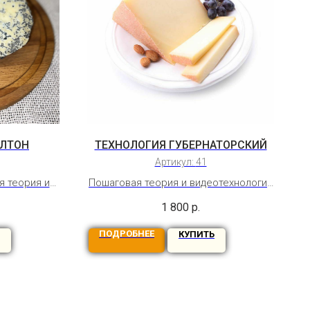
ИЛТОН
ТЕХНОЛОГИЯ ГУБЕРНАТОРСКИЙ
Артикул:
41
я теория и
Пошаговая теория и видеотехнология
Стилтон -
сыра Губернаторский. Сладкий сыр с
1 800
р.
голубой
ореховым послевкусием
ПОДРОБНЕЕ
КУПИТЬ