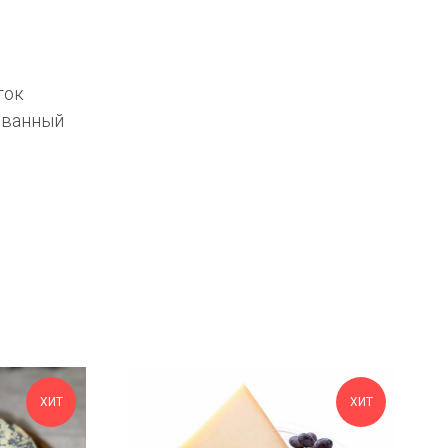
ток
ованный
ХИТ
ХИТ