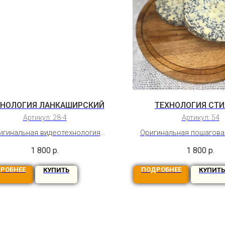
ХНОЛОГИЯ ЛАНКАШИРСКИЙ
ТЕХНОЛОГИЯ СТ
Артикул:
28-4
Артикул:
54
игинальная видеотехнология
Оригинальная пошагова
лийского сыра из коровьего
видеотехнология сыра 
1 800
р.
1 800
р.
олока. Бессрочный доступ
английского сыра с 
плесенью.
РОБНЕЕ
ПОДРОБНЕЕ
КУПИТЬ
КУПИТЬ