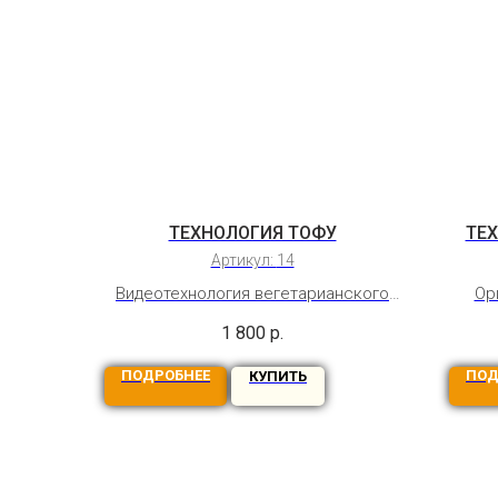
ТЕХНОЛОГИЯ ТОФУ
ТЕ
Артикул:
14
Видеотехнология вегетарианского
Ор
сыра из молока соевых бобов
анг
1 800
р.
Бессрочный доступ
м
ПОДРОБНЕЕ
ПОД
КУПИТЬ