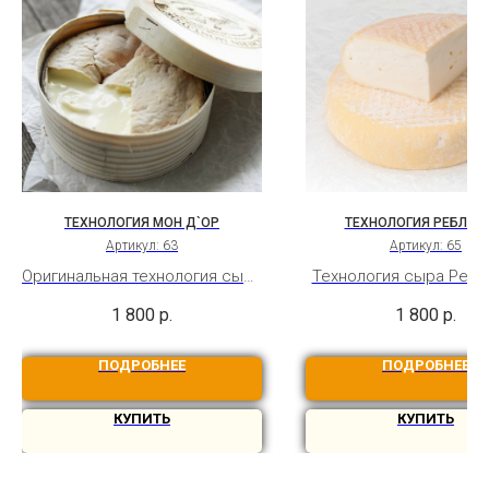
ТЕХНОЛОГИЯ МОН Д`ОР
ТЕХНОЛОГИЯ РЕБЛО
Артикул:
63
Артикул:
65
Оригинальная технология сыра
Технология сыра Ребл
Мон д`Ор с текучей структурой
мытой коркой. Подр
1 800
р.
1 800
р.
внутри и созреванием в
видеотехнология с
еловой шпоновой коробочке
ПОДРОБНЕЕ
ПОДРОБНЕЕ
КУПИТЬ
КУПИТЬ