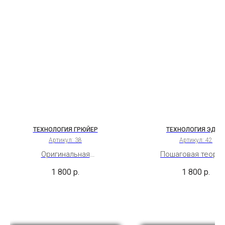
ТЕХНОЛОГИЯ ГРЮЙЕР
ТЕХНОЛОГИЯ ЭДА
Артикул:
38
Артикул:
42
Оригинальная
Пошаговая теория
видеотехнология твёрдого
видеотехнология сыра
1 800
р.
1 800
р.
швейцарского сыра Грюйер.
Сладкий сыр с орех
Бессрочный доступ
послевкусием и лё
кислинкой