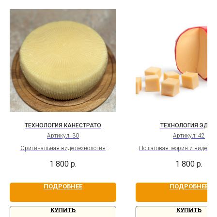
ТЕХНОЛОГИЯ КАНЕСТРАТО
ТЕХНОЛОГИЯ ЭДА
Артикул:
30
Артикул:
42
Оригинальная видеотехнология
Пошаговая теория и видеоте
твёрдого итальянского сыра
сыра Эдам. Сладкий сыр с 
1 800
р.
1 800
р.
Бессрочный доступ
послевкусием и лёгкой кис
ПОДРОБНЕЕ
ПОДРОБНЕЕ
КУПИТЬ
КУПИТЬ